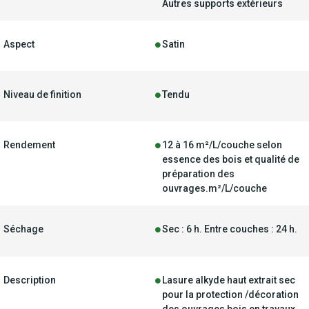
Autres supports extérieurs
Aspect
Satin
Niveau de finition
Tendu
Rendement
12 à 16 m²/L/couche selon
essence des bois et qualité de
préparation des
ouvrages.m²/L/couche
Séchage
Sec : 6 h. Entre couches : 24 h.
Description
Lasure alkyde haut extrait sec
pour la protection /décoration
des ouvrages bois en travaux