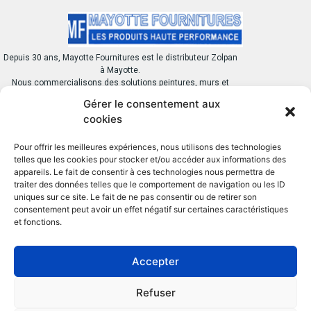
Depuis 30 ans, Mayotte Fournitures est le distributeur Zolpan
à Mayotte.
Nous commercialisons des solutions peintures, murs et
toitures destinés à la protection et à l’embellissement des
Gérer le consentement aux
bâtiments
cookies
Pour offrir les meilleures expériences, nous utilisons des technologies
telles que les cookies pour stocker et/ou accéder aux informations des
appareils. Le fait de consentir à ces technologies nous permettra de
traiter des données telles que le comportement de navigation ou les ID
BESOIN D’AIDE ?
LIENS UTILES
uniques sur ce site. Le fait de ne pas consentir ou de retirer son
consentement peut avoir un effet négatif sur certaines caractéristiques
Contactez-nous
Nos catégories
et fonctions.
Nos produits
Nos marques
partenaires
Accepter
02.69.61.01.40
Refuser
Z.I. Nel, 97600, Mamoudzou