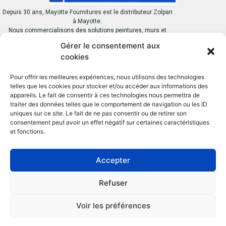
Depuis 30 ans, Mayotte Fournitures est le distributeur Zolpan
à Mayotte.
Nous commercialisons des solutions peintures, murs et
toitures destinés à la protection et à l’embellissement des
Gérer le consentement aux
bâtiments
cookies
Pour offrir les meilleures expériences, nous utilisons des technologies
telles que les cookies pour stocker et/ou accéder aux informations des
appareils. Le fait de consentir à ces technologies nous permettra de
traiter des données telles que le comportement de navigation ou les ID
BESOIN D’AIDE ?
LIENS UTILES
uniques sur ce site. Le fait de ne pas consentir ou de retirer son
consentement peut avoir un effet négatif sur certaines caractéristiques
Contactez-nous
Nos catégories
et fonctions.
Nos produits
Nos marques
partenaires
Accepter
02.69.61.01.40
Refuser
Z.I. Nel, 97600, Mamoudzou
Voir les préférences
mayottef.assistantecommerciale@orange.fr