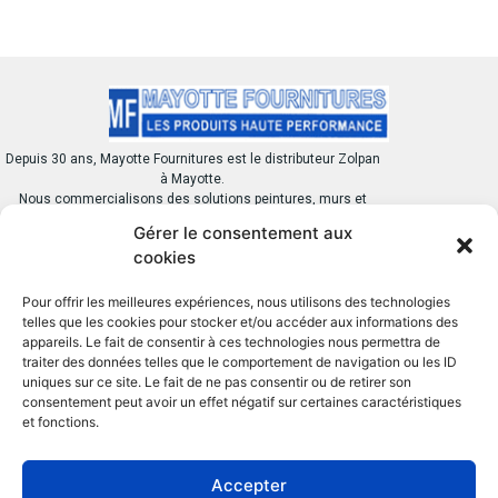
Depuis 30 ans, Mayotte Fournitures est le distributeur Zolpan
à Mayotte.
Nous commercialisons des solutions peintures, murs et
toitures destinés à la protection et à l’embellissement des
Gérer le consentement aux
bâtiments
cookies
Pour offrir les meilleures expériences, nous utilisons des technologies
telles que les cookies pour stocker et/ou accéder aux informations des
appareils. Le fait de consentir à ces technologies nous permettra de
traiter des données telles que le comportement de navigation ou les ID
BESOIN D’AIDE ?
LIENS UTILES
uniques sur ce site. Le fait de ne pas consentir ou de retirer son
consentement peut avoir un effet négatif sur certaines caractéristiques
Contactez-nous
Nos catégories
et fonctions.
Nos produits
Nos marques
partenaires
Accepter